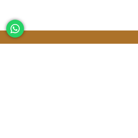
Total Pengunjung :
27442
Informasi Kontak
Jl. Lenteng Agung Raya, RT.11/RW.1, Lenteng Agung,