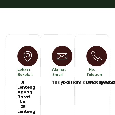
Lokasi
Alamat
No.
Sekolah
Email
Telepon
Jl.
Thaybaislamicschool@gma
08513337202
Lenteng
Agung
Barat
No.
35
Lenteng