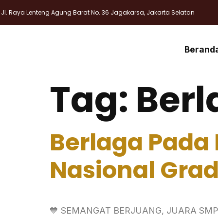
Jl. Raya Lenteng Agung Barat No. 36 Jagakarsa, Jakarta Selatan
Berand
Tag:
Berl
Berlaga Pada
Nasional Grad
💙 SEMANGAT BERJUANG, JUARA SMP THA