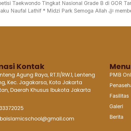
tisi Taekwondo Tingkat Nasional Grade B di GOR Ta
zi Park Semoga Allah ﷻ memberikan kesehatan, kekuatan, kemudahan,
masi Kontak
Menu
Lenteng Agung Raya, RT.11/RW.1, Lenteng
PMB Onl
g, Kec. Jagakarsa, Kota Jakarta
Penaseh
tan, Daerah Khusus Ibukota Jakarta
Fasilitas
0
Galeri
33372025
Berita
baislamicschool@gmail.com