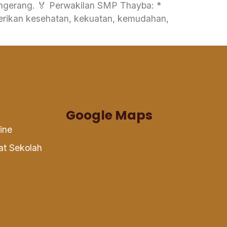
ngerang. 🏅 Perwakilan SMP Thayba: *
Google Maps
ine
at Sekolah