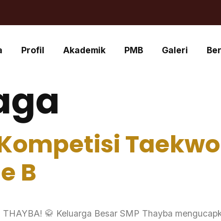
a
Profil
Akademik
PMB
Galeri
Ber
aga
 Kompetisi Taekwo
e B
YBA! 🥋 Keluarga Besar SMP Thayba mengucapkan 