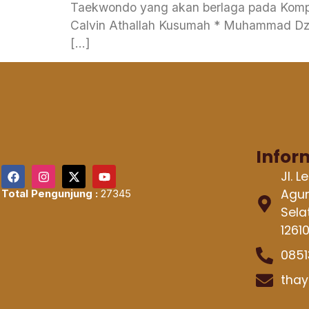
Taekwondo yang akan berlaga pada Kompe
Calvin Athallah Kusumah * Muhammad Dzaku Naufal Lathif * Mid
[…]
Infor
Jl. 
Agun
Total Pengunjung :
27345
Sela
1261
0851
thay