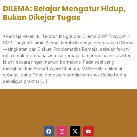
DILEMA: Belajar Mengatur Hidup,
Bukan Dikejar Tugas
*Remaja Keren Itu Teratur: Insight dari Dilema SMP Thayba* ✨
SMP Thayba Islamic School kembali menyelenggarakan Dilema
—singkatan dari Diskusi Problematika Remaja, sebuah forum
rutin untuk membahas isu-isu remaja dan pembinaan karakter
Islami secara ringan namun bermakna. Pada sesi yang
menghadirkan Ahmad Yopie Chandra, M.Pd—lebih dikenal
sebagai Kang Odja, pengasuh pendidikan anak Radio Rodja
sekaligus praktisi […]