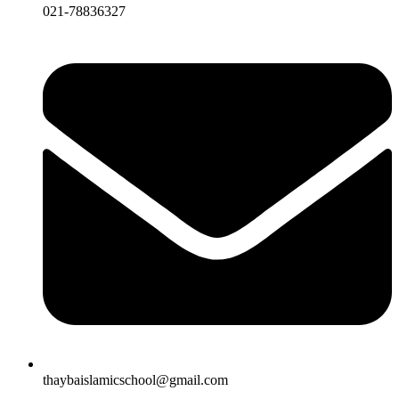
021-78836327
thaybaislamicschool@gmail.com