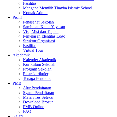
Fasilitas
Mengapa Memilih Thayba Islamic School
Kontak Admin
Profil
Penasehat Sekolah
Sambutan Ketua Yayasan
Visi, Misi dan Tujuan
Penjelasan Identitas Logo
Struktur Organisasi
Fasilitas
Virtual Tour
Akademik
Kalender Akademik
Kurikulum Sekolah
Program Sekolah
Ekstrakurikuler
Tenaga Pendidik
PMB
Alur Pendaftaran
Syarat Pendaftaran
Materi Tes Seleksi
Download Brosur
PMB Online
FAQ
Galeri