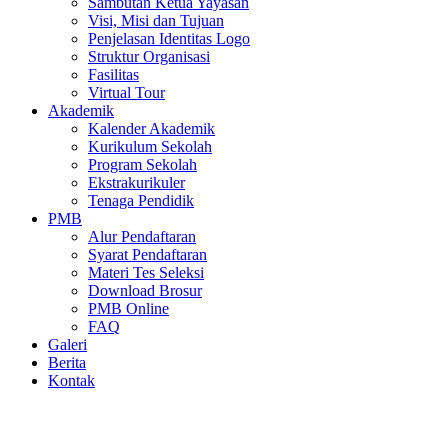
Sambutan Ketua Yayasan
Visi, Misi dan Tujuan
Penjelasan Identitas Logo
Struktur Organisasi
Fasilitas
Virtual Tour
Akademik
Kalender Akademik
Kurikulum Sekolah
Program Sekolah
Ekstrakurikuler
Tenaga Pendidik
PMB
Alur Pendaftaran
Syarat Pendaftaran
Materi Tes Seleksi
Download Brosur
PMB Online
FAQ
Galeri
Berita
Kontak