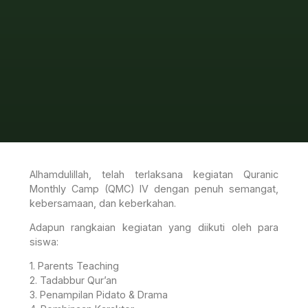
Alhamdulillah, telah terlaksana kegiatan Quranic
Monthly Camp (QMC) IV dengan penuh semangat,
kebersamaan, dan keberkahan.
Adapun rangkaian kegiatan yang diikuti oleh para
siswa:
1. Parents Teaching
2. Tadabbur Qur’an
3. Penampilan Pidato & Drama