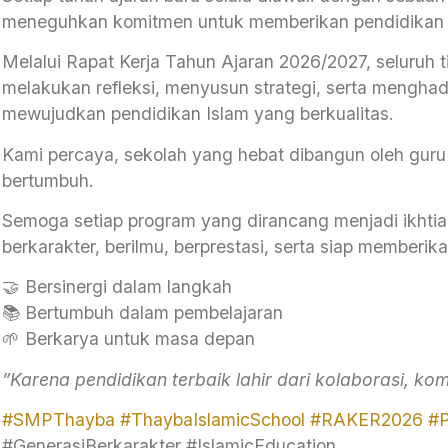
meneguhkan komitmen untuk memberikan pendidikan ter
Melalui Rapat Kerja Tahun Ajaran 2026/2027, seluru
melakukan refleksi, menyusun strategi, serta menghad
mewujudkan pendidikan Islam yang berkualitas.
Kami percaya, sekolah yang hebat dibangun oleh guru d
bertumbuh.
Semoga setiap program yang dirancang menjadi ikhtiar
berkarakter, berilmu, berprestasi, serta siap memberi
🤝 Bersinergi dalam langkah
📚 Bertumbuh dalam pembelajaran
🌱 Berkarya untuk masa depan
”Karena pendidikan terbaik lahir dari kolaborasi, ko
#SMPThayba
#ThaybaIslamicSchool
#RAKER2026
#P
#GenerasiBerkarakter #IslamicEducation