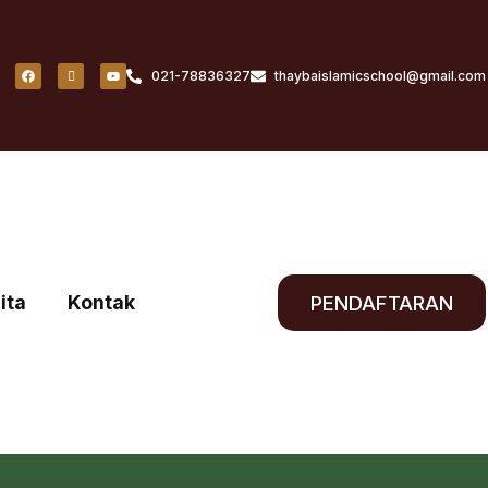
021-78836327
thaybaislamicschool@gmail.com
ita
Kontak
PENDAFTARAN