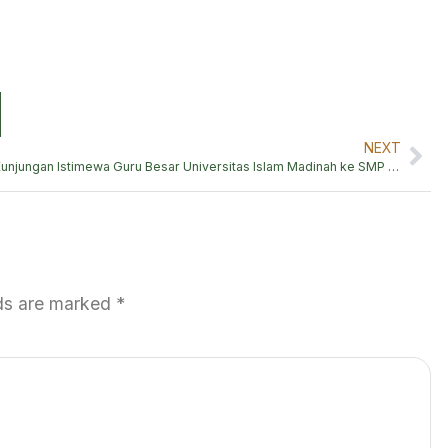
NEXT
Kunjungan Istimewa Guru Besar Universitas Islam Madinah ke SMP Thayba Islamic School
lds are marked
*