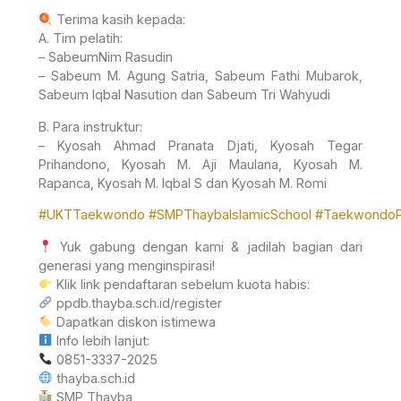
Terima kasih kepada:
A. Tim pelatih:
– SabeumNim Rasudin
– Sabeum M. Agung Satria, Sabeum Fathi Mubarok,
Sabeum Iqbal Nasution dan Sabeum Tri Wahyudi
B. Para instruktur:
– Kyosah Ahmad Pranata Djati, Kyosah Tegar
Prihandono, Kyosah M. Aji Maulana, Kyosah M.
Rapanca, Kyosah M. Iqbal S dan Kyosah M. Romi
#UKTTaekwondo
#SMPThaybaIslamicSchool
#TaekwondoPe
Yuk gabung dengan kami & jadilah bagian dari
generasi yang menginspirasi!
Klik link pendaftaran sebelum kuota habis:
ppdb.thayba.sch.id/register
Dapatkan diskon istimewa
Info lebih lanjut:
0851-3337-2025
thayba.sch.id
SMP Thayba